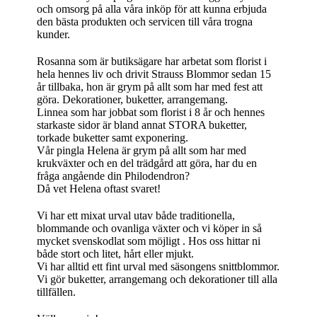
och omsorg på alla våra inköp för att kunna erbjuda
den bästa produkten och servicen till våra trogna
kunder.
Rosanna som är butiksägare har arbetat som florist i
hela hennes liv och drivit Strauss Blommor sedan 15
år tillbaka, hon är grym på allt som har med fest att
göra. Dekorationer, buketter, arrangemang.
Linnea som har jobbat som florist i 8 år och hennes
starkaste sidor är bland annat STORA buketter,
torkade buketter samt exponering.
Vår pingla Helena är grym på allt som har med
krukväxter och en del trädgård att göra, har du en
fråga angående din Philodendron?
Då vet Helena oftast svaret!
Vi har ett mixat urval utav både traditionella,
blommande och ovanliga växter och vi köper in så
mycket svenskodlat som möjligt . Hos oss hittar ni
både stort och litet, hårt eller mjukt.
Vi har alltid ett fint urval med säsongens snittblommor.
Vi gör buketter, arrangemang och dekorationer till alla
tillfällen.